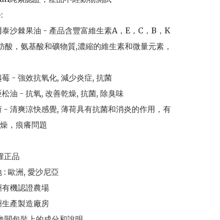
 

阿爾泰沙棘果油 - 產品含豐富維生素A，E，C，B，K
肪酸，氨基酸和礦物質,濃縮的維生素和微量元素，
莓 - 強效抗氧化, 減少炎症, 抗菌

松油 - 抗氧, 改善乾燥, 抗菌, 除臭味

薄荷 - 清爽涼快感覺, 薄荷具有抗菌和消炎的作用，有
燥，痕癢問題 

權正品 

 : 歐洲, 愛沙尼亞 

洲有機認證農場 

洲生產製造廠房 

請参閱包裝上的成分和說明
