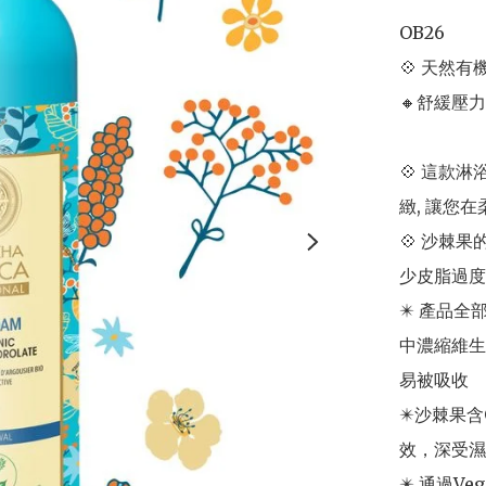
OB26

💠 天然有機沙
🔸舒緩壓力
💠 這款
緻, 讓您
💠 沙棘
少皮脂過度
✴️ 產品
中濃縮維生
易被吸收

✴️沙棘果含
效，深受濕
✴️ 通過V