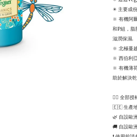
✴️ 主要成份:
🔆 有機
和P組，脂
滋潤保濕.

🔆 北極蔓越
🔆 西伯利亞
🔆 有機
助於解決乾
👍🏻 全部授
🇪🇪 生產地
🌿 自設歐
🚚 自設歐
❗️ 使用前