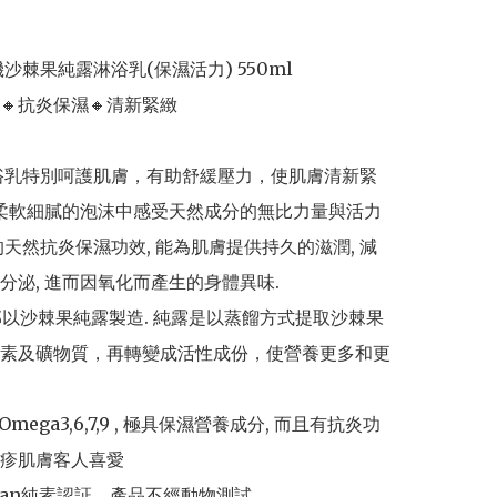
棘果純露淋浴乳(保濕活力) 550ml               

抗炎保濕🔸清新緊緻     

淋浴乳特別呵護肌膚，有助舒緩壓力，使肌膚清新緊
在柔軟細膩的泡沫中感受天然成分的無比力量與活力

果的天然抗炎保濕功效, 能為肌膚提供持久的滋潤, 減
分泌, 進而因氧化而產生的身體異味.

全部以沙棘果純露製造. 純露是以蒸餾方式提取沙棘果
素及礦物質，再轉變成活性成份，使營養更多和更
Omega3,6,7,9 , 極具保濕營養成分, 而且有抗炎功
疹肌膚客人喜愛

egan純素認証，產品不經動物測試
