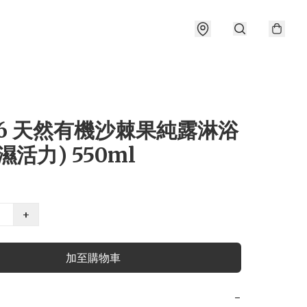
26 天然有機沙棘果純露淋浴
濕活力) 550ml
+
加至購物車
−