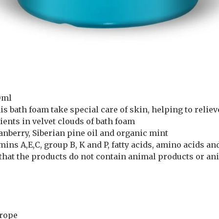
50ml
s bath foam take special care of skin, helping to reliev
dients in velvet clouds of bath foam
ranberry, Siberian pine oil and organic mint
tamins A,E,C, group B, K and P, fatty acids, amino acids a
s that the products do not contain animal products or a
urope