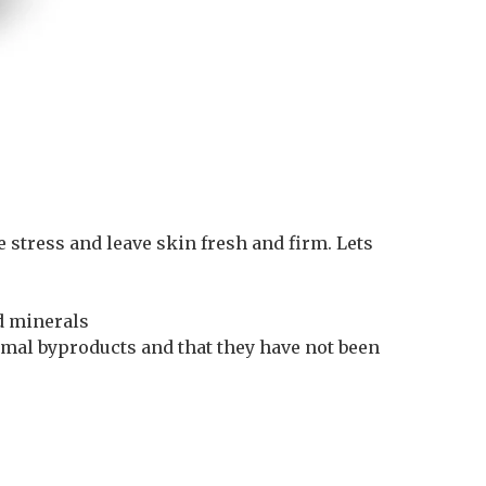
e stress and leave skin fresh and firm. Lets
nd minerals
nimal byproducts and that they have not been