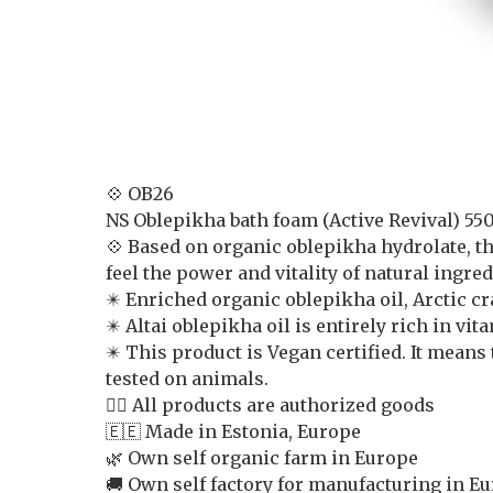
💠 OB26
NS Oblepikha bath foam (Active Revival) 5
💠 Based on organic oblepikha hydrolate, thi
feel the power and vitality of natural ingre
✴️ Enriched organic oblepikha oil, Arctic c
✴️ Altai oblepikha oil is entirely rich in vi
✴️ This product is Vegan certified. It mean
tested on animals.
👍🏻 All products are authorized goods
🇪🇪 Made in Estonia, Europe
🌿 Own self organic farm in Europe
🚚 Own self factory for manufacturing in E