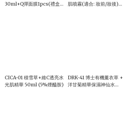
30ml+Q彈面膜1pcs(禮盒
肌噴霧(適合: 妝前/妝後)
套裝)贈送花花扣一個
100ml
CICA-01 積雪草+維C透亮水
DRK-41 博士有機薰衣草 +
光肌精華 50ml (5%煙醯胺)
洋甘菊精華保濕神仙水
125ml