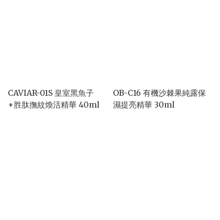
CAVIAR-01S 皇室黑魚子
OB-C16 有機沙棘果純露保
+胜肽撫紋煥活精華 40ml
濕提亮精華 30ml