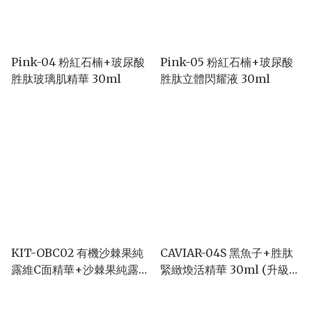
Pink-04 粉紅石楠+玻尿酸
Pink-05 粉紅石楠+玻尿酸
胜肽玻璃肌精華 30ml
胜肽立體閃耀液 30ml
KIT-OBC02 有機沙棘果純
CAVIAR-04S 黑魚子+胜肽
露維C面精華+沙棘果純露維
緊緻煥活精華 30ml (升級
C眼膜禮盒 30ml+60pcs
版)