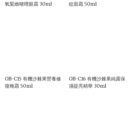
氧緊緻啫哩眼霜 30ml
紋面霜 50ml
OB-C15 有機沙棘果營養修
OB-C16 有機沙棘果純露保
復晚霜 50ml
濕提亮精華 30ml