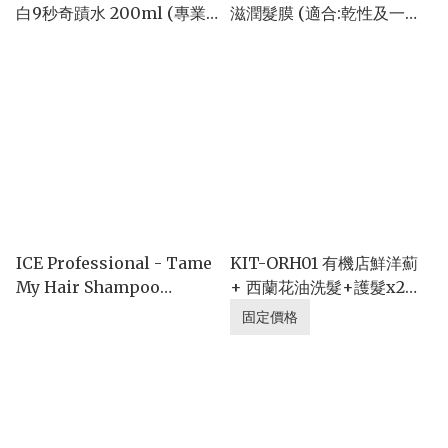
白9秒奇蹟水 200ml (專業
滋潤髮膜 (適合:乾性及一般
髮廊角蛋白Treatment效
髮質) 200ml
果)
ICE Professional - Tame
KIT-ORH01 有機店鮮洋薊
My Hair Shampoo
+ 西蘭花油洗髮+護髮x2支
1000ml
禮盒(適合:極乾髮)
固定價格
2x280ml+1x75ml