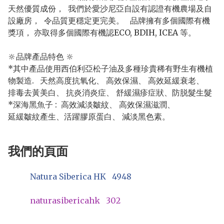
天然優質成份，  我們於愛沙尼亞自設有認證有機農場及自
設廠房，  令品質更穩定更完美。   品牌擁有多個國際有機
獎項， 亦取得多個國際有機認ECO, BDIH, ICEA 等。  

🔆品牌產品特色 🔆

*其中產品使用西伯利亞松子油及多種珍貴稀有野生有機植
物製造.   天然高度抗氧化、 高效保濕、 高效延緩衰老、 

排毒去黃美白、 抗炎消炎症、 舒緩濕疹症狀、防脱髮生髮

*深海黑魚子 :  高效減淡皺紋、 高效保濕滋潤、

我們的頁面
Natura Siberica HK
4948
naturasibericahk
302