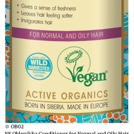
💠 OB02
NS Oblepikha Conditioner for Normal and Oily Hair