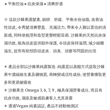
🔸平衡控油🔸抗炎保濕🔸清爽舒適

💠 這款沙棘果護髮素, 鎮靜、舒緩、平衡水份油脂, 改善油
性頭皮, 令秀髮清爽豐盈、充滿活力, 帶來令人難以置信的清
新感, 同時使梳理和造型更覺輕鬆容易. 沙棘果的天然抗炎保
濕功效, 能為頭皮提供額外保護, 令頭皮保持滋潤, 減少細菌
滋生, 從而有助預防頭皮炎、頭臭、頭瘡等問題的出現

✴️ 產品全部以沙棘果純露製造. 純露是以蒸餾方式提取沙棘
果中濃縮維生素及礦物質, 再轉變成活性成份, 使營養獲取更
多和更易被吸收

✴️ 沙棘果含 Omega 3, 6, 7, 9 , 極具保濕營養成分, 而且有
抗炎功效, 濕疹及敏感肌膚客人尤其喜愛

✴️ 通過Vegan 純素認証, 產品不經動物測試
