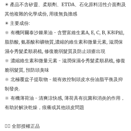
✴️ 產品不含矽靈、柔順劑、ETDA、石化原料活性介面劑及
其他複雜的化學成份, 用後無負擔感

✴️ 主要成份: 

🔆 有機阿爾泰沙棘果油 - 含豐富維生素A, E, C, B, K和P組, 
脂肪酸, 氨基酸和礦物質,濃縮的維生素和微量元素, 滋潤保
濕令秀髮柔順易梳, 修復脆弱髮質及防止頭瘡出現

🔆 濃縮維生素和微量元素 - 滋潤保濕令秀髮柔順易梳, 修復
脆弱髮質, 預防頭臭味

🔆 北極覆盆子提取物 - 能有效控制頭皮水份油脂平衡及抑
制發炎. 

🔆 有機薄荷油 - 清爽涼快感, 薄荷具有抗菌和消炎的作用，
有助於解決乾燥，痕癢或其他頭皮問題 

👍🏻 全部授權正品 
