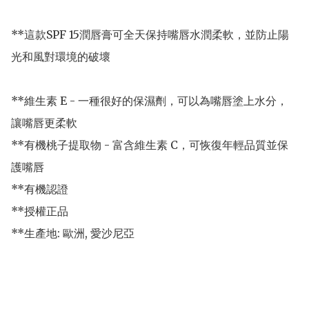
**這款SPF 15潤唇膏可全天保持嘴唇水潤柔軟，並防止陽
光和風對環境的破壞

**維生素 E - 一種很好的保濕劑，可以為嘴唇塗上水分，
讓嘴唇更柔軟

**有機桃子提取物 - 富含維生素 C，可恢復年輕品質並保
護嘴唇

**有機認證 

**授權正品

**生產地: 歐洲, 愛沙尼亞
