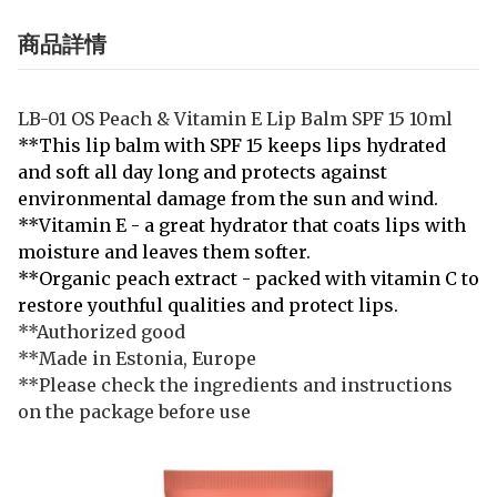
商品詳情
LB-01 OS Peach & Vitamin E Lip Balm SPF 15 10ml
**This lip balm with SPF 15 keeps lips hydrated
and soft all day long and protects against
environmental damage from the sun and wind.
**Vitamin E - a great hydrator that coats lips with
moisture and leaves them softer.
**
Organic peach extract - packed with vitamin C to
restore youthful qualities and protect lips.
**Authorized good
**Made in Estonia, Europe
**Please check the ingredients and instructions
on the package before use