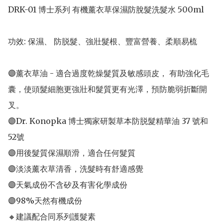
DRK-01 博士系列 有機薰衣草保濕防脫髮洗髮水 500ml

功效: 保濕、 防脱髮、強壯髮根、豐富營養、柔順易梳

🟣薰衣草油 - 適合過度乾燥髮質及敏感頭皮， 有助強化毛
囊，使頭髮細胞更強壯和髮質更有光澤，預防脆弱折斷開
叉。

🟣Dr. Konopka 博士獨家研製草本防脱髮精華油 37 號和 
52號

🟣用後髮質保濕順滑，適合任何髮質

🟣淡淡薰衣草清香，洗髮時有舒適感覺

🟣天氣成份不含矽及有害化學成份

🟣98%天然有機成份

🔸️建議配合同系列護髮素
