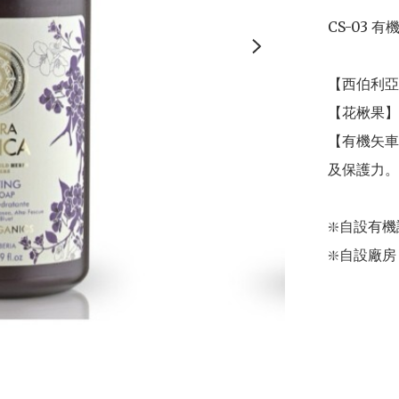
CS-03 有
【西伯利亞
【花楸果】
【有機矢車
及保護力。

❇️自設有機認
❇️自設廠房