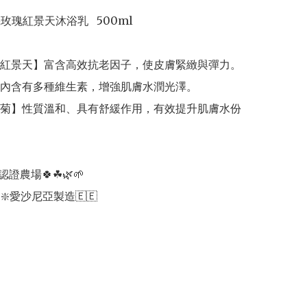
機玫瑰紅景天沐浴乳   500ml

紅景天】富含高效抗老因子，使皮膚緊緻與彈力。

內含有多種維生素，增強肌膚水潤光澤。

菊】性質溫和、具有舒緩作用，有效提升肌膚水份
證農場🍀☘🌿🌱 

 ❇️愛沙尼亞製造🇪🇪