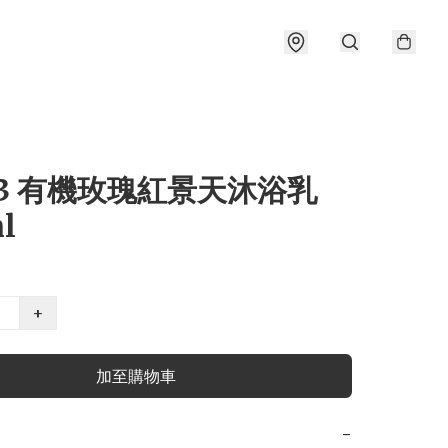
03 有機玫瑰紅景天沐浴乳
l
+
加至購物車
−