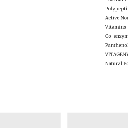
Polypeptid
Active No
Vitamins 
Co-enzyme
Panthenol
VITAGEN
Natural P