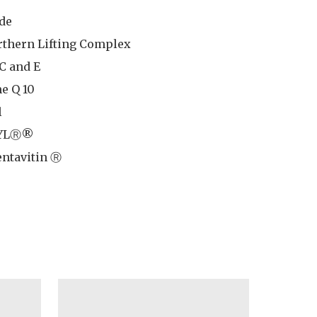
e 

rthern Lifting Complex

C and E

 Q 10



YLⓇ®

entavitin Ⓡ