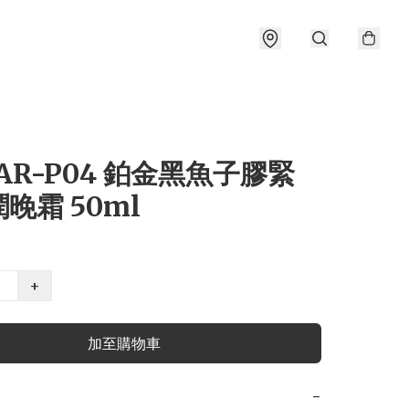
IAR-P04 鉑金黑魚子膠緊
晚霜 50ml
+
加至購物車
−