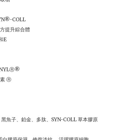
N®-COLL

北方提升綜合體

E



ENYLⓇ®

素 Ⓡ

黑魚子、鉑金、多肽、SYN-COLL 草本膠原

層蛋白膠原保濕、修復淡紋、 活躍膠原細胞、
