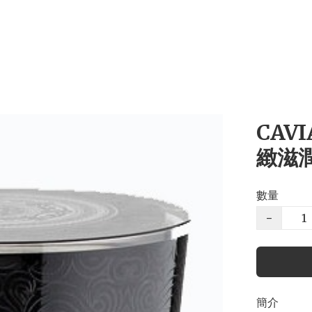
CAV
緻滋潤
數量
−
簡介