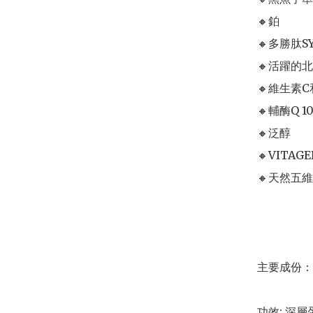
🔸鉑

🔸多勝肽SY
🔸活躍的
🔸維生素C和
🔸輔酶Q 10
🔸泛醇

🔸VITAG
🔸天然五維
主要成份： 
功效: 深