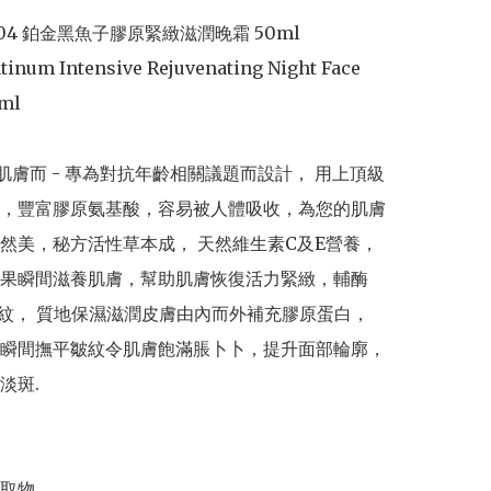
-P04 鉑金黑魚子膠原緊緻滋潤晚霜 50ml

atinum Intensive Rejuvenating Night Face 
ml

肌膚而 - 專為對抗年齡相關議題而設計， 用上頂級
，豐富膠原氨基酸，容易被人體吸收，為您的肌膚
然美，秘方活性草本成， 天然維生素C及E營養，
果瞬間滋養肌膚，幫助肌膚恢復活力緊緻，輔酶
皺紋， 質地保濕滋潤皮膚由內而外補充膠原蛋白， 
瞬間撫平皺紋令肌膚飽滿脹卜卜，提升面部輪廓， 
斑.

取物
