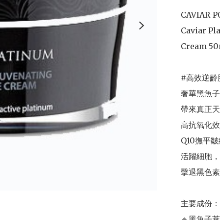
CAVIAR
Caviar Pl
Cream 50
#高效逆齡
奢華黑魚子
帶來真正天
高抗氧化效
Q10撫平
活躍細胞，
擊退黑色素淡
主要成份：

🔸黑魚子萃