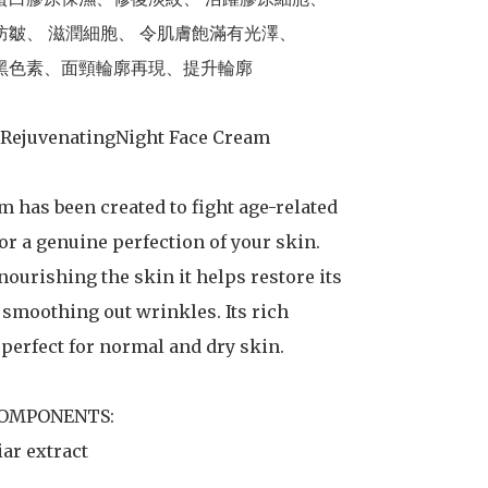
 RejuvenatingNight Face Cream

 has been created to fight age-related

r a genuine perfection of your skin.

nourishing the skin it helps restore its

 smoothing out wrinkles. Its rich

 perfect for normal and dry skin.

OMPONENTS:

ar extract
