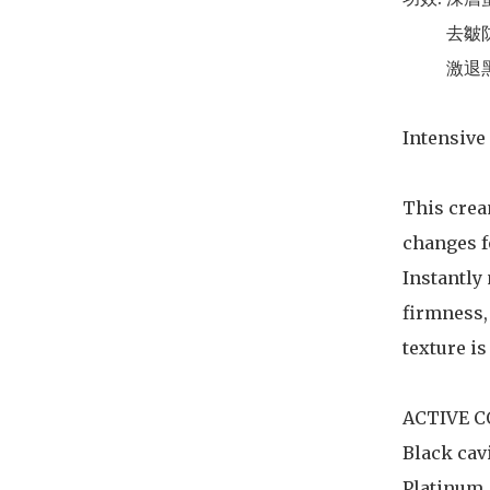
          去皺防皺、 滋潤細胞、 令肌膚飽滿有光澤、

          激退黑色素、面頸輪廓再現、提升輪廓

Intensive
This cream
changes fo
Instantly 
firmness,
texture is
ACTIVE C
Black cavi
Platinum
