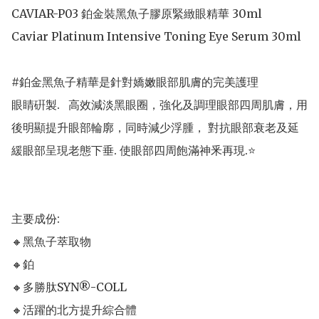
CAVIAR-P03 鉑金裝黑魚子膠原緊緻眼精華 30ml

Caviar Platinum Intensive Toning Eye Serum 30ml

#鉑金黑魚子精華是針對嬌嫩眼部肌膚的完美護理

眼睛硏製.   高效減淡黑眼圈，強化及調理眼部四周肌膚，用
後明顯提升眼部輪廓，同時減少浮腫， 對抗眼部衰老及延
緩眼部呈現老態下垂. 使眼部四周飽滿神釆再現.⭐️

主要成份: 

🔸黑魚子萃取物

🔸鉑

🔸多勝肽SYN®-COLL

🔸活躍的北方提升綜合體
