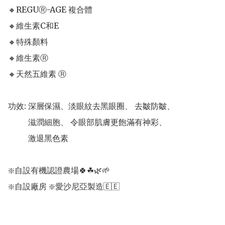
🔸REGUⓇ-AGE 複合體

🔸維生素C和E

🔸特殊顏料

🔸維生素Ⓡ

🔸天然五維素 Ⓡ

功效: 深層保濕、淡眼紋去黑眼圈、 去皺防皺、 

          滋潤細胞、 令眼部肌膚更飽滿有神彩、

          激退黑色素

❇️自設有機認證農場🍀☘🌿🌱 

❇️自設廠房 ❇️愛沙尼亞製造🇪🇪
