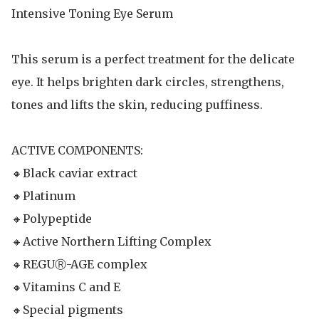
Intensive Toning Eye Serum

This serum is a perfect treatment for the delicate

eye. It helps brighten dark circles, strengthens,

tones and lifts the skin, reducing puffiness.

ACTIVE COMPONENTS:

🔸Black caviar extract

🔸Platinum

🔸Polypeptide

🔸Active Northern Lifting Complex

🔸REGUⓇ-AGE complex

🔸Vitamins C and E

🔸Special pigments
