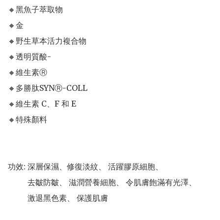
🔸黑魚子萃取物

🔸金

🔸野生草本活力複合物

🔸透明質酸-

🔸維生素Ⓡ

🔸多勝肽SYNⓇ-COLL

🔸維生素 C、F 和 E

🔸特殊顏料

功效: 深層保濕、修復淡紋、 活躍膠原細胞、

          去皺防皺、 滋潤營養細胞、 令肌膚飽滿有光澤、

          激退黑色素、 保護肌膚
