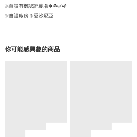
❇️自設有機認證農場🍀☘🌿🌱 

❇️自設廠房 ❇️愛沙尼亞
你可能感興趣的商品