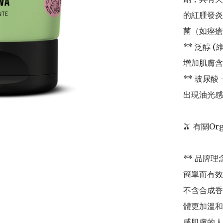
的紅腫發炎
菌（如痤瘡
** 泛醇 
增加肌膚含
** 玻尿
出現油光感
🫒 有關Org
** 品牌
簡單而有效
不含合成香
體更加溫和
感肌膚的人