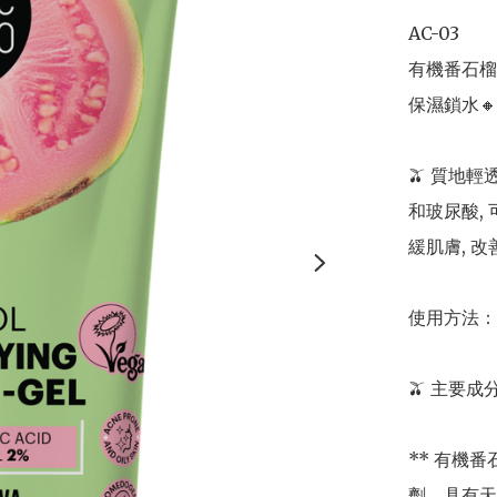
AC-03 

有機番石榴暗
保濕鎖水
🫒 質地輕
和玻尿酸,
緩肌膚, 
使用方法：
🫒 主要成分
** 有機
劑，具有天