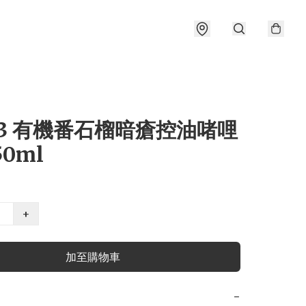
03 有機番石榴暗瘡控油啫哩
50ml
+
加至購物車
−