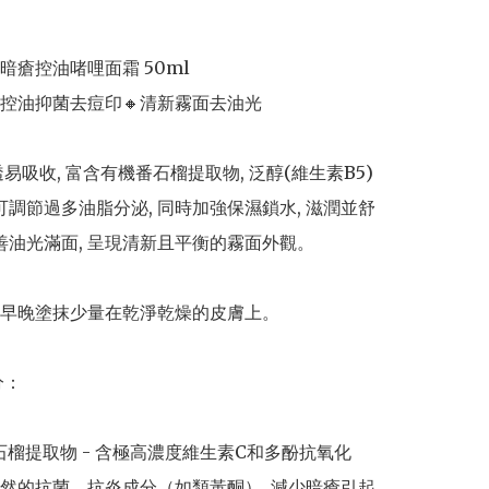
瘡控油啫哩面霜 50ml 

控油抑菌去痘印🔸清新霧面去油光

透易吸收, 富含有機番石榴提取物, 泛醇(維生素B5)
 可調節過多油脂分泌, 同時加強保濕鎖水, 滋潤並舒
改善油光滿面, 呈現清新且平衡的霧面外觀。

早晚塗抹少量在乾淨乾燥的皮膚上。

：

番石榴提取物 - 含極高濃度維生素C和多酚抗氧化
然的抗菌、抗炎成分（如類黃酮）, 減少暗瘡引起