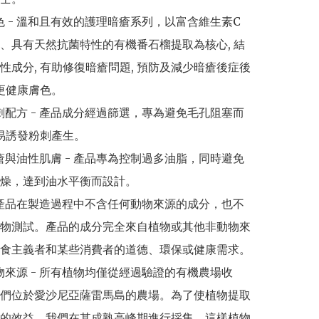
特色 - 溫和且有效的護理暗瘡系列，以富含維生素C
、具有天然抗菌特性的有機番石榴提取為核心, 結
性成分, 有助修復暗瘡問題, 預防及減少暗瘡後症後
更健康膚色。

粉刺配方 - 產品成分經過篩選，專為避免毛孔阻塞而
易誘發粉刺產生。

痤瘡與油性肌膚 - 產品專為控制過多油脂，同時避免
燥，達到油水平衡而設計。

 - 產品在製造過程中不含任何動物來源的成分，也不
物測試。產品的成分完全來自植物或其他非動物來
食主義者和某些消費者的道德、環保或健康需求。

植物來源 - 所有植物均僅從經過驗證的有機農場收
們位於愛沙尼亞薩雷馬島的農場。為了使植物提取
的效益，我們在其成熟高峰期進行採集，這樣植物