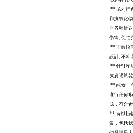
** 糸列
和抗氧化物
合各種針對
傷害, 促進
** 非致
設計, 不容
** 針對
皮膚過於乾
** 純素
進行任何動
源，符合素
** 有機
集，包括我
物發揮最大